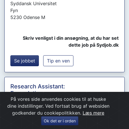
Syddansk Universitet
Fyn
5230 Odense M
Skriv venligst i din ansøgning, at du har set
dette job på Sydjob.dk
Se jobbet
Tip en ven
Research Assistant:
Formulation
På vores side anvendes cookies til at huske
Development of
dine indstillinger. Ved fortsat brug af websiden
Novel Tuberculosis
godkender du cookiepolitikken.
Læs mere
Compounds Into
Long Acting
Ok det er i orden
Injectables at SDU in