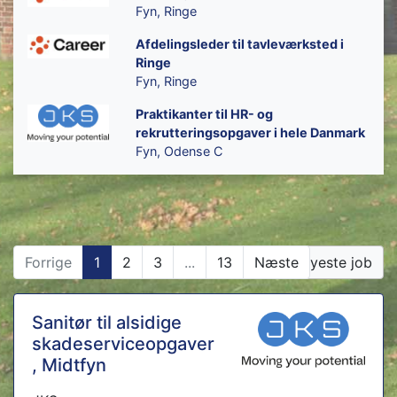
Fyn, Ringe
Afdelingsleder til tavleværksted i
Ringe
Fyn, Ringe
Praktikanter til HR- og
rekrutteringsopgaver i hele Danmark
Fyn, Odense C
Forrige
1
2
3
...
13
Næste
Vis nyeste job
Sanitør til alsidige
skadeserviceopgaver
, Midtfyn