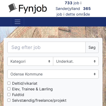
733
job i
×
Sønderjylland
365
job i dette område
Søg
Deltid/vikariat
Elev, Trainee & Lærling
Fuldtid
Selvstændig/freelance/projekt