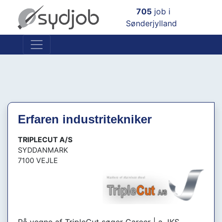
×
705
job i
Sønderjylland
Erfaren industritekniker
TRIPLECUT A/S
SYDDANMARK
7100 VEJLE
På vegne af TripleCut søger Career | a JKS