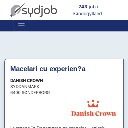
×
743
job i
Sønderjylland
Macelari cu experien?a
DANISH CROWN
SYDDANMARK
6400 SØNDERBORG
Lucreaza în Danemarca ca macelar – salariu