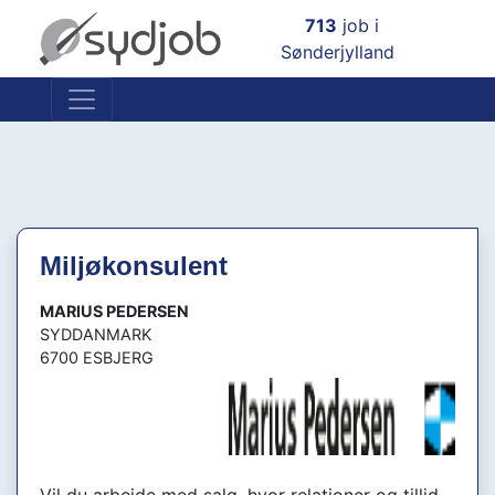
×
713
job i
Sønderjylland
Miljøkonsulent
MARIUS PEDERSEN
SYDDANMARK
6700 ESBJERG
Vil du arbejde med salg, hvor relationer og tillid