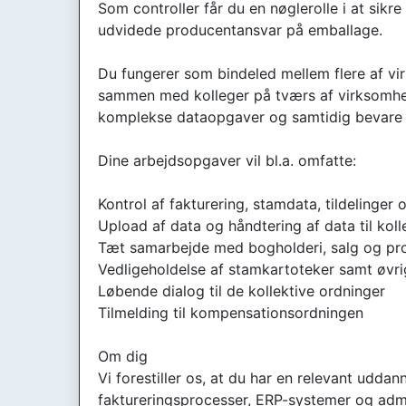
Som controller får du en nøglerolle i at sikr
udvidede producentansvar på emballage.
Du fungerer som bindeled mellem flere af v
sammen med kolleger på tværs af virksomhede
komplekse dataopgaver og samtidig bevare o
Dine arbejdsopgaver vil bl.a. omfatte:
Kontrol af fakturering, stamdata, tildeling
Upload af data og håndtering af data til kol
Tæt samarbejde med bogholderi, salg og pro
Vedligeholdelse af stamkartoteker samt øvr
Løbende dialog til de kollektive ordninger
Tilmelding til kompensationsordningen
Om dig
Vi forestiller os, at du har en relevant udd
faktureringsprocesser, ERP-systemer og admi