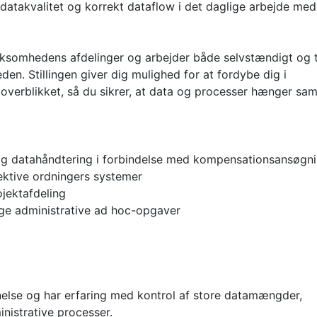
e datakvalitet og korrekt dataflow i det daglige arbejde med
irksomhedens afdelinger og arbejder både selvstændigt og 
n. Stillingen giver dig mulighed for at fordybe dig i
verblikket, så du sikrer, at data og processer hænger sa
er og datahåndtering i forbindelse med kompensationsansøgn
lektive ordningers systemer
jektafdeling
ige administrative ad hoc-opgaver
annelse og har erfaring med kontrol af store datamængder,
nistrative processer.