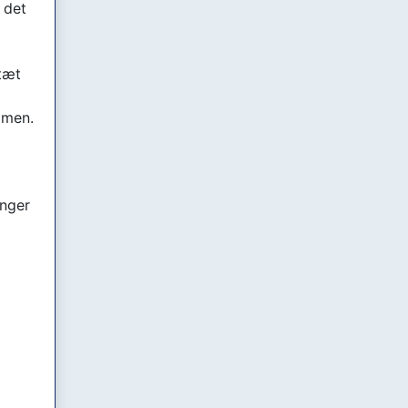
 det
tæt
mmen.
inger