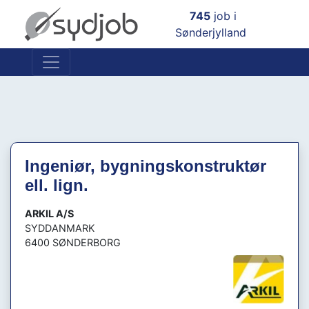
×
745
job i
Sønderjylland
Ingeniør, bygningskonstruktør
ell. lign.
ARKIL A/S
SYDDANMARK
6400 SØNDERBORG