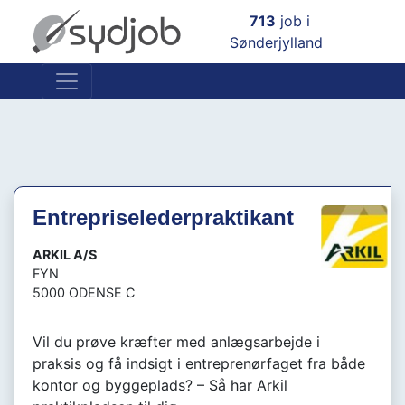
×
713
job i
Sønderjylland
Entrepriselederpraktikant
ARKIL A/S
FYN
5000 ODENSE C
Vil du prøve kræfter med anlægsarbejde i
praksis og få indsigt i entreprenørfaget fra både
kontor og byggeplads? – Så har Arkil