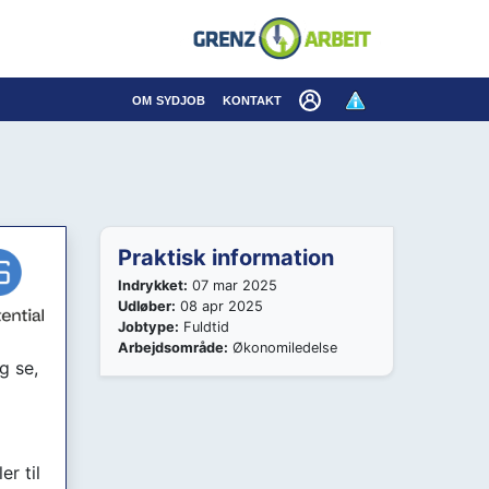
×
om sydjob
kontakt
Praktisk information
Indrykket:
07 mar 2025
Udløber:
08 apr 2025
Jobtype:
Fuldtid
Arbejdsområde:
Økonomiledelse
g se,
r til